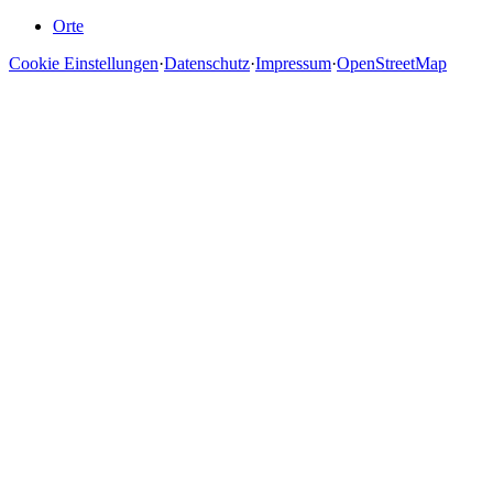
Orte
Cookie Einstellungen
·
Datenschutz
·
Impressum
·
OpenStreetMap