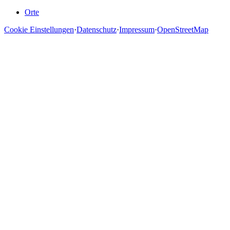
Orte
Cookie Einstellungen
·
Datenschutz
·
Impressum
·
OpenStreetMap