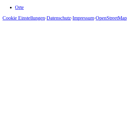
Orte
Cookie Einstellungen
·
Datenschutz
·
Impressum
·
OpenStreetMap