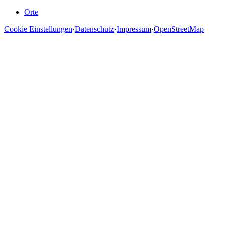
Orte
Cookie Einstellungen
·
Datenschutz
·
Impressum
·
OpenStreetMap