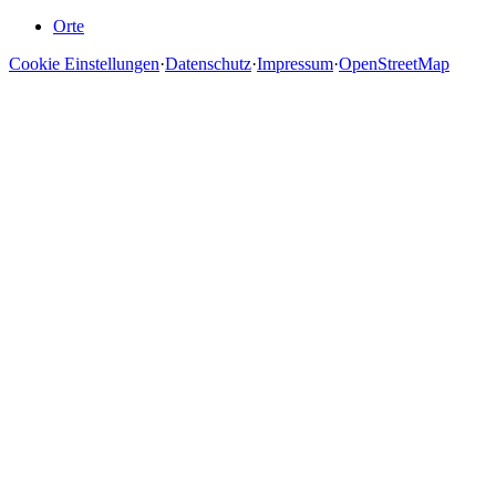
Orte
Cookie Einstellungen
·
Datenschutz
·
Impressum
·
OpenStreetMap