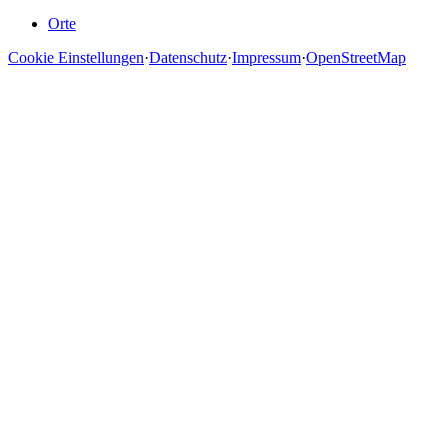
Orte
Cookie Einstellungen
·
Datenschutz
·
Impressum
·
OpenStreetMap