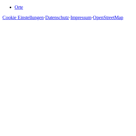
Orte
Cookie Einstellungen
·
Datenschutz
·
Impressum
·
OpenStreetMap