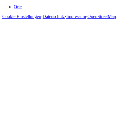
Orte
Cookie Einstellungen
·
Datenschutz
·
Impressum
·
OpenStreetMap